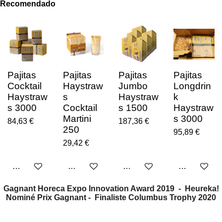
Recomendado
Pajitas
Pajitas
Pajitas
Pajitas
Cocktail
Haystraw
Jumbo
Longdrin
Haystraw
s
Haystraw
k
s 3000
Cocktail
s 1500
Haystraw
Martini
s 3000
84,63 €
187,36 €
250
95,89 €
29,42 €
Ajouter au panier
Ajouter au panier
Ajouter au panier
Ajouter au p
Gagnant Horeca Expo Innovation Award 2019 - Heureka!
Nominé Prix Gagnant -
Finaliste Columbus Trophy 2020