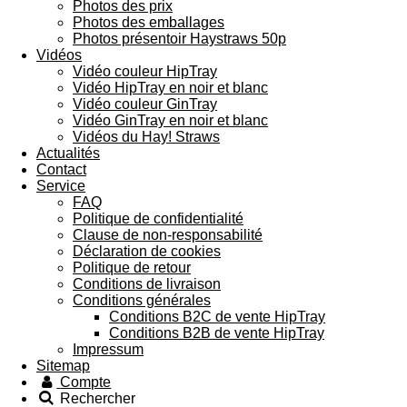
Photos des prix
Photos des emballages
Photos présentoir Haystraws 50p
Vidéos
Vidéo couleur HipTray
Vidéo HipTray en noir et blanc
Vidéo couleur GinTray
Vidéo GinTray en noir et blanc
Vidéos du Hay! Straws
Actualités
Contact
Service
FAQ
Politique de confidentialité
Clause de non-responsabilité
Déclaration de cookies
Politique de retour
Conditions de livraison
Conditions générales
Conditions B2C de vente HipTray
Conditions B2B de vente HipTray
Impressum
Sitemap
Compte
Rechercher