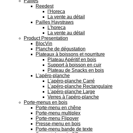
Pailles
Reedest
l'Horeca
La vente au détail
Pailles Haystraws
L’horeca
La vente au détail
Product Presentation
BlocVin
Planche de dégustation
Plateaux à boissons et nourriture
Plateau Apéritif en bois
Support à boisson en cuir
Plateau de Snacks en bois
L'apéro-planche
L'apéro-planche Carré
L'apéro-planche Rectangulaire
L'apéro-planche Large
Verres à l'apéro-planche
Porte-menus en bois
Porte-menu en chêne
Porte-menu multiplex
Porte-menu Flipover
Presse-menu en bois
Porte-menu bande de texte