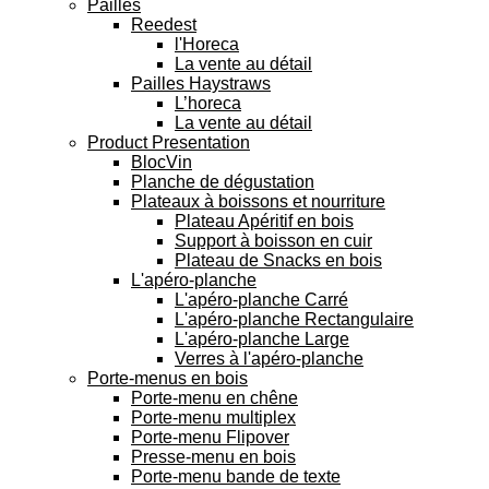
Pailles
Reedest
l'Horeca
La vente au détail
Pailles Haystraws
L’horeca
La vente au détail
Product Presentation
BlocVin
Planche de dégustation
Plateaux à boissons et nourriture
Plateau Apéritif en bois
Support à boisson en cuir
Plateau de Snacks en bois
L'apéro-planche
L'apéro-planche Carré
L'apéro-planche Rectangulaire
L'apéro-planche Large
Verres à l'apéro-planche
Porte-menus en bois
Porte-menu en chêne
Porte-menu multiplex
Porte-menu Flipover
Presse-menu en bois
Porte-menu bande de texte