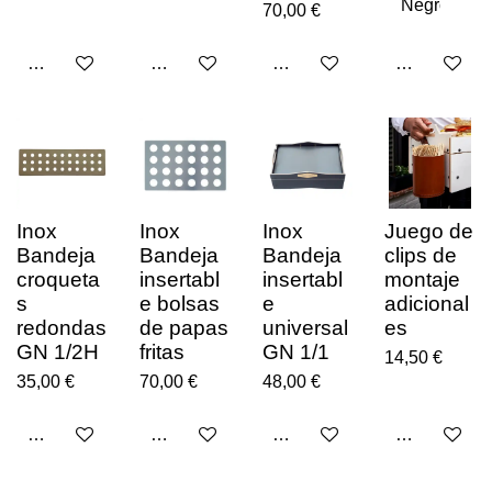
70,00 €
Ajouter au panier
Ajouter au panier
Ajouter au panier
Ajouter au p
Inox
Inox
Inox
Juego de
Bandeja
Bandeja
Bandeja
clips de
croqueta
insertabl
insertabl
montaje
s
e bolsas
e
adicional
redondas
de papas
universal
es
GN 1/2H
fritas
GN 1/1
14,50 €
35,00 €
70,00 €
48,00 €
Ajouter au panier
Ajouter au panier
Ajouter au panier
Ajouter au p