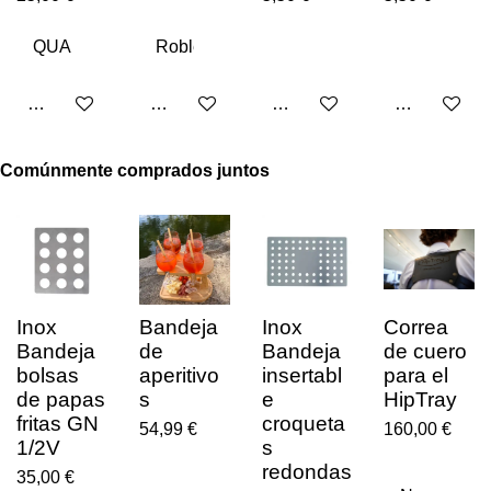
Ajouter au panier
Ajouter au panier
Ajouter au panier
Ajouter au p
Comúnmente comprados juntos
Inox
Bandeja
Inox
Correa
Bandeja
de
Bandeja
de cuero
bolsas
aperitivo
insertabl
para el
de papas
s
e
HipTray
fritas GN
croqueta
54,99 €
160,00 €
1/2V
s
redondas
35,00 €