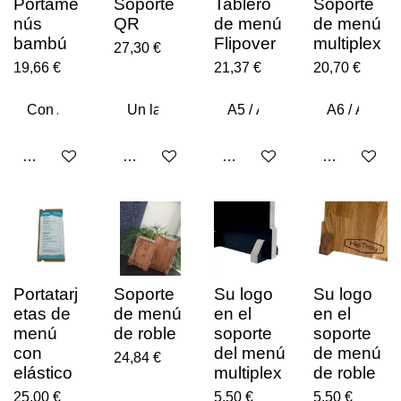
Portame
Soporte
Tablero
Soporte
nús
QR
de menú
de menú
bambú
Flipover
multiplex
27,30 €
19,66 €
21,37 €
20,70 €
Ajouter au panier
Ajouter au panier
Ajouter au panier
Ajouter au p
Portatarj
Soporte
Su logo
Su logo
etas de
de menú
en el
en el
menú
de roble
soporte
soporte
con
del menú
de menú
24,84 €
elástico
multiplex
de roble
25,00 €
5,50 €
5,50 €