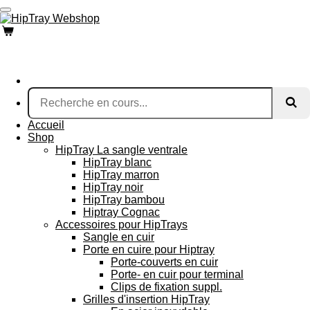
Passer
au
contenu
principal
Accueil
Shop
HipTray La sangle ventrale
HipTray blanc
HipTray marron
HipTray noir
HipTray bambou
Hiptray Cognac
Accessoires pour HipTrays
Sangle en cuir
Porte en cuire pour Hiptray
Porte-couverts en cuir
Porte- en cuir pour terminal
Clips de fixation suppl.
Grilles d'insertion HipTray