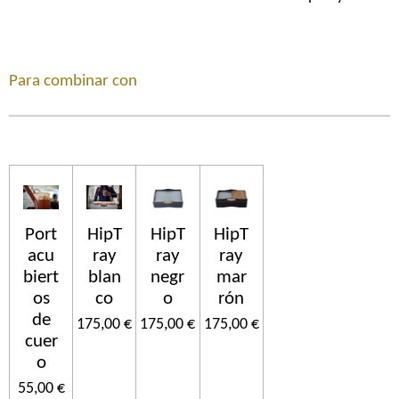
Para combinar con
Port
HipT
HipT
HipT
acu
ray
ray
ray
biert
blan
negr
mar
os
co
o
rón
de
175,00 €
175,00 €
175,00 €
cuer
o
55,00 €