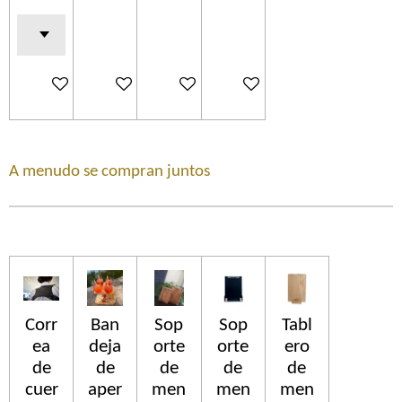
Voir les détails
Ajouter au panier
Ajouter au panier
Ajouter au panier
A menudo se compran juntos
Corr
Ban
Sop
Sop
Tabl
ea
deja
orte
orte
ero
de
de
de
de
de
cuer
aper
men
men
men