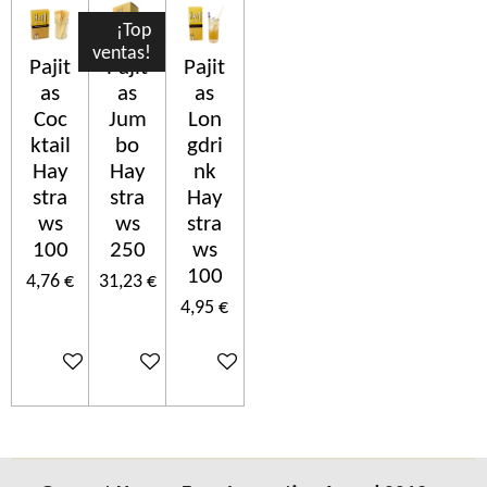
¡Top
ventas!
Pajit
Pajit
Pajit
as
as
as
Coc
Jum
Lon
ktail
bo
gdri
Hay
Hay
nk
stra
stra
Hay
ws
ws
stra
100
250
ws
100
4,76 €
31,23 €
4,95 €
Ajouter au panier
Ajouter au panier
Ajouter au panier