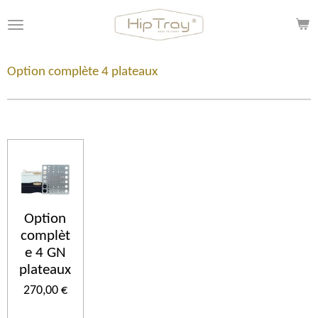
Passer
au
contenu
principal
Option complète 4 plateaux
Option
complèt
e 4 GN
plateaux
270,00 €