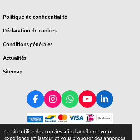
Politique de confidentialité
Déclaration de cookies
Conditions générales
Actualités
Sitemap
F
I
W
Y
L
a
n
h
o
i
c
s
a
u
n
e
t
t
T
k
Ce site utilise des cookies afin d’améliorer votre
b
a
s
u
e
expérience utilisateur et vous proposer des annonces