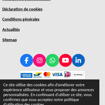
Déclaration de cookies
Conditions générales
Actualités
Sitemap
F
I
W
Y
L
a
n
h
o
i
c
s
a
u
n
e
t
t
T
k
Ce site utilise des cookies afin d’améliorer votre
b
a
s
u
e
expérience utilisateur et vous proposer des annonces
© 2019 - 2026 Hiptray
o
g
A
b
d
personnalisées. En continuant d'utiliser ce site, vous
o
r
p
e
I
confirmez que vous acceptez notre politique
d’utilisation des cookies.