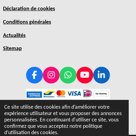
Déclaration de cookies
Conditions générales
Actualités
Sitemap
F
I
W
Y
L
a
n
h
o
i
c
s
a
u
n
e
t
t
T
k
Ce site utilise des cookies afin d’améliorer votre
b
a
s
u
e
expérience utilisateur et vous proposer des annonces
© 2019 - 2026 Hiptray
o
g
A
b
d
personnalisées. En continuant d'utiliser ce site, vous
o
r
p
e
I
confirmez que vous acceptez notre politique
k
a
p
n
d’utilisation des cookies.