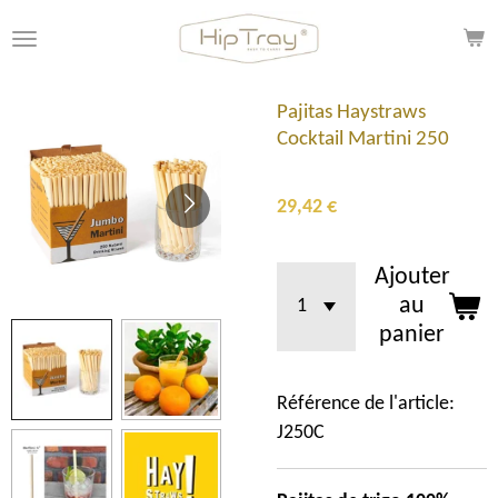
Passer
au
contenu
principal
Pajitas Haystraws
Cocktail Martini 250
29,42 €
Ajouter
au
panier
Référence de l'article:
J250C