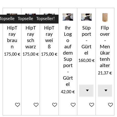
Topseller!
Topseller!
Topseller!
HipT
HipT
HipT
Ihr
Süp
Flip
ray
ray
ray
Log
port
over
brau
sch
wei
o
-
-
n
warz
ß
auf
Gürt
Men
dem
el
ükar
175,00 €
175,00 €
175,00 €
Sup
tenh
160,00 €
port
alter
-
21,37 €
Gürt
el
42,00 €
Ajouter au panier
Ajouter au panier
Ajouter au panier
Ajouter au panier
Ajouter au panier
Ajouter 