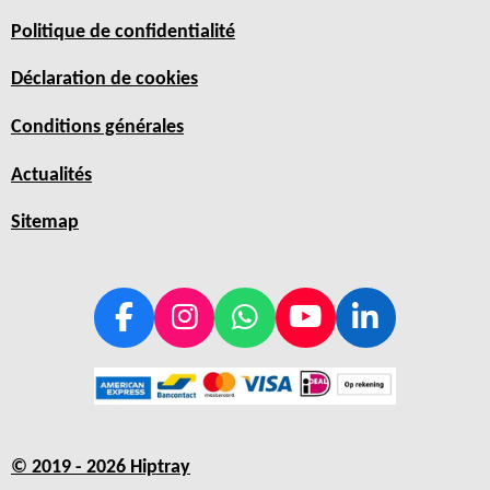
Politique de confidentialité
Déclaration de cookies
Conditions générales
Actualités
Sitemap
F
I
W
Y
L
a
n
h
o
i
c
s
a
u
n
e
t
t
T
k
b
a
s
u
e
© 2019 - 2026 Hiptray
o
g
A
b
d