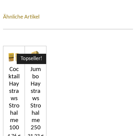
Ähnliche Artikel
Topseller!
Coc
Jum
ktail
bo
Hay
Hay
stra
stra
ws
ws
Stro
Stro
hal
hal
me
me
100
250