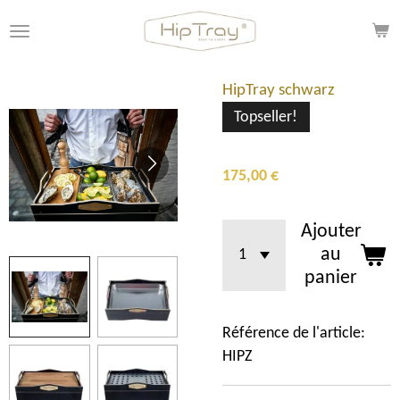
Passer
au
contenu
principal
HipTray schwarz
Topseller!
175,00 €
Ajouter
au
panier
Référence de l'article:
HIPZ