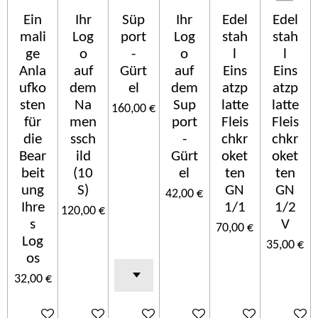
Ein
Ihr
Süp
Ihr
Edel
Edel
mali
Log
port
Log
stah
stah
ge
o
-
o
l
l
Anla
auf
Gürt
auf
Eins
Eins
ufko
dem
el
dem
atzp
atzp
sten
Na
Sup
latte
latte
160,00 €
für
men
port
Fleis
Fleis
die
ssch
-
chkr
chkr
Bear
ild
Gürt
oket
oket
beit
(10
el
ten
ten
ung
S)
GN
GN
42,00 €
Ihre
1/1
1/2
120,00 €
s
V
70,00 €
Log
35,00 €
os
32,00 €
Ajouter au panier
Ajouter au panier
Ajouter au panier
Ajouter au panier
Ajouter au panier
Ajouter 