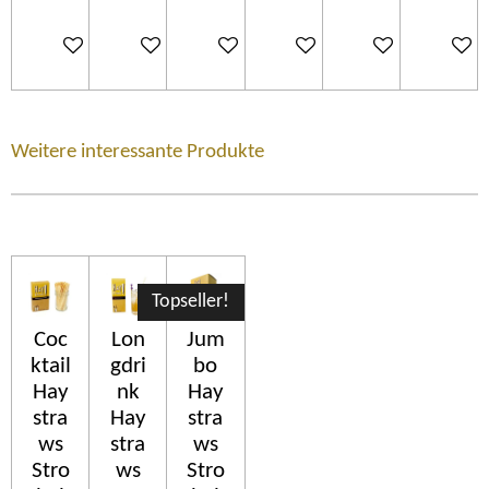
Ajouter au panier
Ajouter au panier
Ajouter au panier
Ajouter au panier
Ajouter au panier
Ajouter 
Weitere interessante Produkte
Topseller!
Coc
Lon
Jum
ktail
gdri
bo
Hay
nk
Hay
stra
Hay
stra
ws
stra
ws
Stro
ws
Stro