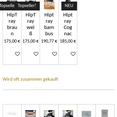
Topseller!
Topseller!
NEU
HipT
HipT
Hipt
Hipt
ray
ray
ray
ray
brau
wei
bam
Cog
n
ß
bus
nac
175,00 €
175,00 €
190,77 €
185,00 €
Ajouter au panier
Ajouter au panier
Ajouter au panier
Ajouter au panier
Wird oft zusammen gekauft