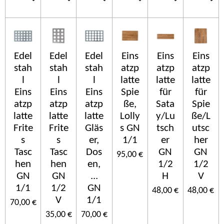
Edel
Edel
Edel
Eins
Eins
Eins
stah
stah
stah
atzp
atzp
atzp
l
l
l
latte
latte
latte
Eins
Eins
Eins
Spie
für
für
atzp
atzp
atzp
ße,
Sata
Spie
latte
latte
latte
Lolly
y/Lu
ße/L
Frite
Frite
Gläs
s GN
tsch
utsc
s
s
er,
1/1
er
her
Tasc
Tasc
Dos
GN
GN
95,00 €
hen
hen
en,
1/2
1/2
GN
GN
...
H
V
1/1
1/2
GN
48,00 €
48,00 €
V
1/1
70,00 €
35,00 €
70,00 €