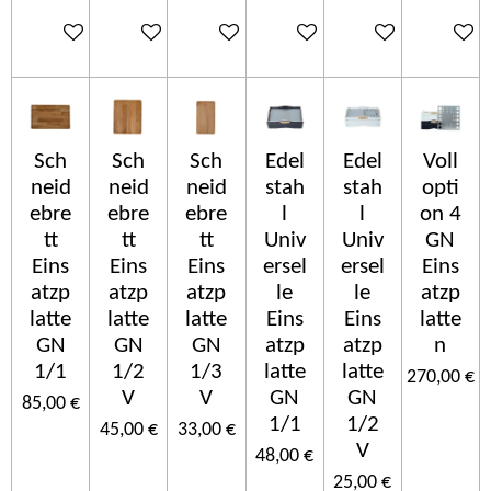
Ajouter au panier
Ajouter au panier
Ajouter au panier
Ajouter au panier
Ajouter au panier
Ajouter 
Sch
Sch
Sch
Edel
Edel
Voll
neid
neid
neid
stah
stah
opti
ebre
ebre
ebre
l
l
on 4
tt
tt
tt
Univ
Univ
GN
Eins
Eins
Eins
ersel
ersel
Eins
atzp
atzp
atzp
le
le
atzp
latte
latte
latte
Eins
Eins
latte
GN
GN
GN
atzp
atzp
n
1/1
1/2
1/3
latte
latte
270,00 €
V
V
GN
GN
85,00 €
1/1
1/2
45,00 €
33,00 €
V
48,00 €
25,00 €