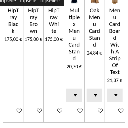
Topseller!
Topseller!
Topseller!
HipT
HipT
HipT
Mul
Oak
Men
ray
ray
ray
tiple
Men
u
Blac
Bro
Whi
x
u
Card
k
wn
te
Men
Card
Boar
u
Stan
d
175,00 €
175,00 €
175,00 €
Card
d
Wit
Stan
h A
24,84 €
d
Strip
Of
20,70 €
Text
21,37 €
Ajouter au panier
Ajouter au panier
Ajouter au panier
Ajouter au panier
Ajouter au panier
Ajouter 