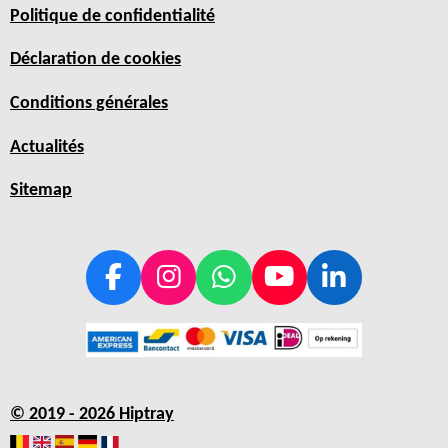
Politique de confidentialité
Déclaration de cookies
Conditions générales
Actualités
Sitemap
F
I
W
Y
L
a
n
h
o
i
c
s
a
u
n
e
t
t
T
k
b
a
s
u
e
© 2019 - 2026 Hiptray
o
g
A
b
d
o
r
p
e
I