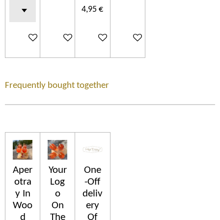
4,95 €
Ajouter au panier
Ajouter au panier
Ajouter au panier
Ajouter au panier
Frequently bought together
Aper
Your
One
otra
Log
-Off
y In
o
deliv
Woo
On
ery
d
The
Of