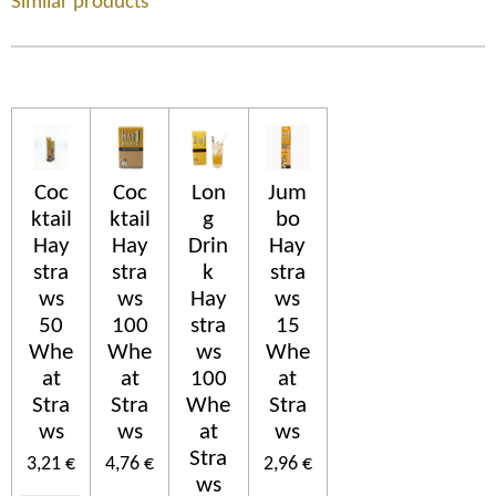
Similar products
Coc
Coc
Lon
Jum
ktail
ktail
g
bo
Hay
Hay
Drin
Hay
stra
stra
k
stra
ws
ws
Hay
ws
50
100
stra
15
Whe
Whe
ws
Whe
at
at
100
at
Stra
Stra
Whe
Stra
ws
ws
at
ws
Stra
3,21 €
4,76 €
2,96 €
ws