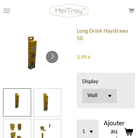
Passer
au
contenu
principal
Long Drink Haystraws
50
3,99 €
Display
Ajouter
au