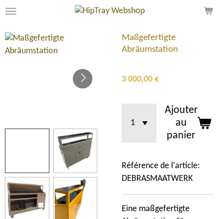
Passer
au
contenu
Maßgefertigte
principal
Abräumstation
3 000,00 €
Ajouter
au
panier
Référence de l'article:
DEBRASMAATWERK
Eine maßgefertigte