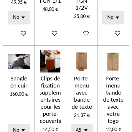
l GN 1/1
l GN
49,95 €
1/2V
48,00 €
25,00 €
Ajouter au panier
Ajouter au panier
Ajouter au panier
Voir les détai
Sangle
Clips de
Porte-
Porte-
en cuir
fixation
menu
menu
supplém
avec
bande
160,00 €
entaires
bande
de texte
pour les
de texte
avec
porte-
votre
21,37 €
couverts
logo
14,50 €
12,00 €