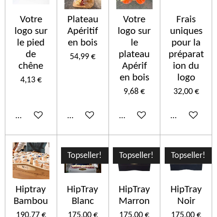
Votre
Plateau
Votre
Frais
logo sur
Apéritif
logo sur
uniques
le pied
en bois
le
pour la
de
plateau
préparat
54,99 €
chêne
Apérif
ion du
en bois
logo
4,13 €
9,68 €
32,00 €
Ajouter au panier
Ajouter au panier
Ajouter au panier
Ajouter au p
Topseller!
Topseller!
Topseller!
Hiptray
HipTray
HipTray
HipTray
Bambou
Blanc
Marron
Noir
190,77 €
175,00 €
175,00 €
175,00 €