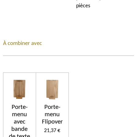
pièces
À combiner avec
Porte-
Porte-
menu
menu
avec
Flipover
bande
21,37 €
de texte