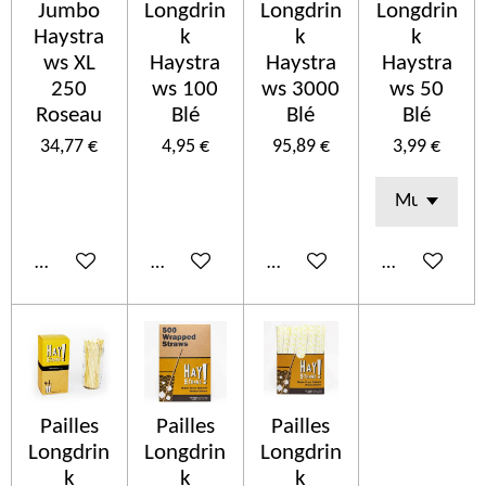
Jumbo
Longdrin
Longdrin
Longdrin
Haystra
k
k
k
ws XL
Haystra
Haystra
Haystra
250
ws 100
ws 3000
ws 50
Roseau
Blé
Blé
Blé
34,77 €
4,95 €
95,89 €
3,99 €
Ajouter au panier
Ajouter au panier
Ajouter au panier
Ajouter au p
Pailles
Pailles
Pailles
Longdrin
Longdrin
Longdrin
k
k
k