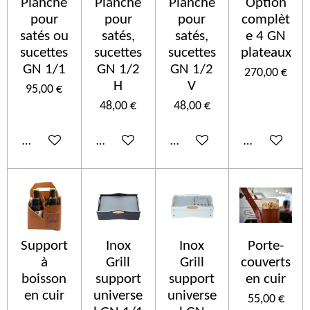
Planche
Planche
Planche
Option
pour
pour
pour
complèt
satés ou
satés,
satés,
e 4 GN
sucettes
sucettes
sucettes
plateaux
GN 1/1
GN 1/2
GN 1/2
270,00 €
H
V
95,00 €
48,00 €
48,00 €
Ajouter au panier
Ajouter au panier
Ajouter au panier
Ajouter au p
Support
Inox
Inox
Porte-
à
Grill
Grill
couverts
boisson
support
support
en cuir
en cuir
universe
universe
55,00 €