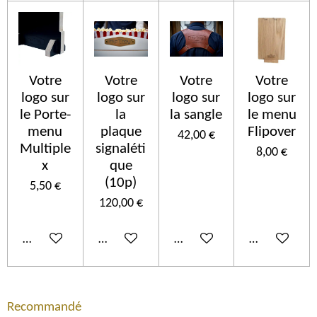
Votre
Votre
Votre
Votre
logo sur
logo sur
logo sur
logo sur
le Porte-
la
la sangle
le menu
menu
plaque
Flipover
42,00 €
Multiple
signaléti
8,00 €
x
que
(10p)
5,50 €
120,00 €
Ajouter au panier
Ajouter au panier
Ajouter au panier
Ajouter au p
Recommandé