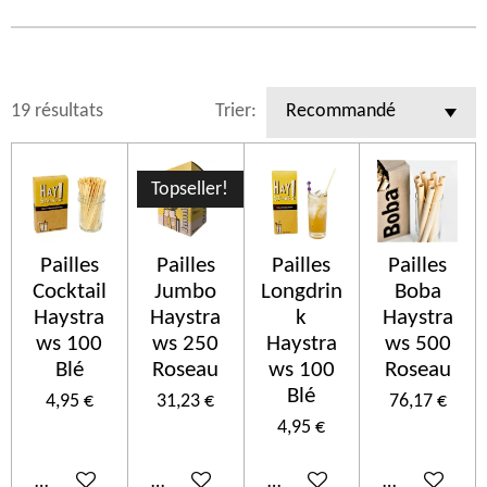
19 résultats
Trier:
Topseller!
Pailles
Pailles
Pailles
Pailles
Cocktail
Jumbo
Longdrin
Boba
Haystra
Haystra
k
Haystra
ws 100
ws 250
Haystra
ws 500
Blé
Roseau
ws 100
Roseau
Blé
4,95 €
31,23 €
76,17 €
4,95 €
Ajouter au panier
Ajouter au panier
Ajouter au panier
Ajouter au p