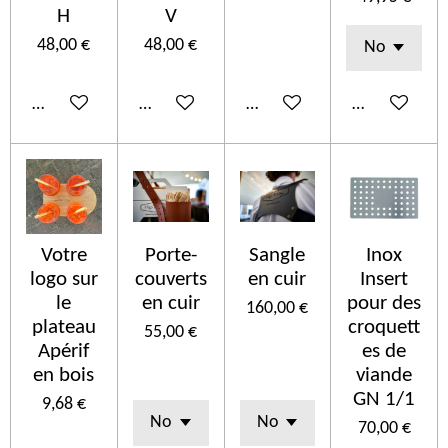
H
V
48,00 €
48,00 €
Ajouter au panier
Ajouter au panier
Ajouter au panier
Ajouter au p
Votre
Porte-
Sangle
Inox
logo sur
couverts
en cuir
Insert
le
en cuir
pour des
160,00 €
plateau
croquett
55,00 €
Apérif
es de
en bois
viande
GN 1/1
9,68 €
70,00 €