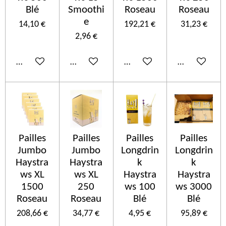
Blé
Smoothi
Roseau
Roseau
e
14,10 €
192,21 €
31,23 €
2,96 €
Ajouter au panier
Ajouter au panier
Ajouter au panier
Ajouter au p
Pailles
Pailles
Pailles
Pailles
Jumbo
Jumbo
Longdrin
Longdrin
Haystra
Haystra
k
k
ws XL
ws XL
Haystra
Haystra
1500
250
ws 100
ws 3000
Roseau
Roseau
Blé
Blé
208,66 €
34,77 €
4,95 €
95,89 €