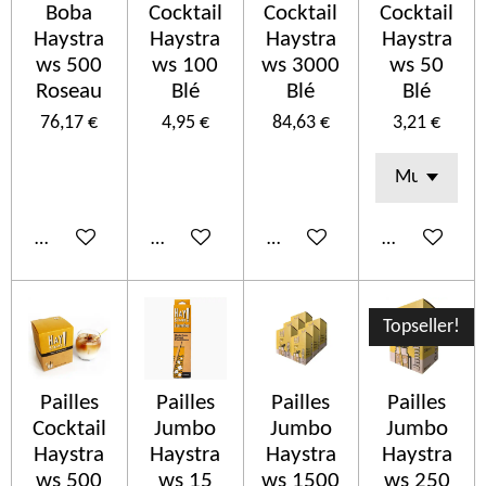
Boba
Cocktail
Cocktail
Cocktail
Haystra
Haystra
Haystra
Haystra
ws 500
ws 100
ws 3000
ws 50
Roseau
Blé
Blé
Blé
76,17 €
4,95 €
84,63 €
3,21 €
Ajouter au panier
Ajouter au panier
Ajouter au panier
Ajouter au p
Topseller!
Pailles
Pailles
Pailles
Pailles
Cocktail
Jumbo
Jumbo
Jumbo
Haystra
Haystra
Haystra
Haystra
ws 500
ws 15
ws 1500
ws 250