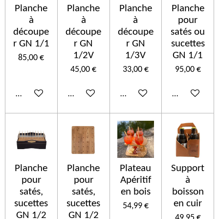
Planche
Planche
Planche
Planche
à
à
à
pour
découpe
découpe
découpe
satés ou
r GN 1/1
r GN
r GN
sucettes
1/2V
1/3V
GN 1/1
85,00 €
45,00 €
33,00 €
95,00 €
Ajouter au panier
Ajouter au panier
Ajouter au panier
Ajouter au p
Planche
Planche
Plateau
Support
pour
pour
Apéritif
à
satés,
satés,
en bois
boisson
sucettes
sucettes
en cuir
54,99 €
GN 1/2
GN 1/2
49,95 €