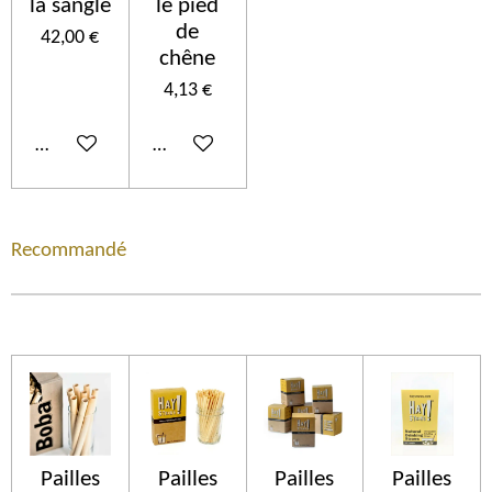
la sangle
le pied
de
42,00 €
chêne
4,13 €
Ajouter au panier
Ajouter au panier
Recommandé
Pailles
Pailles
Pailles
Pailles