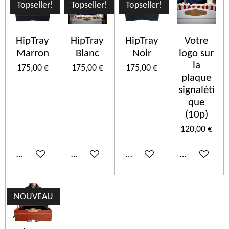
Topseller!
Topseller!
Topseller!
HipTray
HipTray
HipTray
Votre
Marron
Blanc
Noir
logo sur
la
175,00 €
175,00 €
175,00 €
plaque
signaléti
que
(10p)
120,00 €
Ajouter au panier
Ajouter au panier
Ajouter au panier
Ajouter au p
NOUVEAU