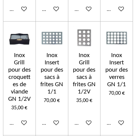
Ajouter au panier
Voir les détails
Ajouter au panier
Ajouter au p
Inox
Inox
Inox
Inox
Grill
Insert
Grill
Insert
pour des
pour des
pour des
pour des
croquett
sacs à
sacs à
verres
es de
frites GN
frites GN
GN 1/1
viande
1/1
1/2V
70,00 €
GN 1/2V
70,00 €
35,00 €
35,00 €
Ajouter au panier
Ajouter au panier
Ajouter au panier
Ajouter au p