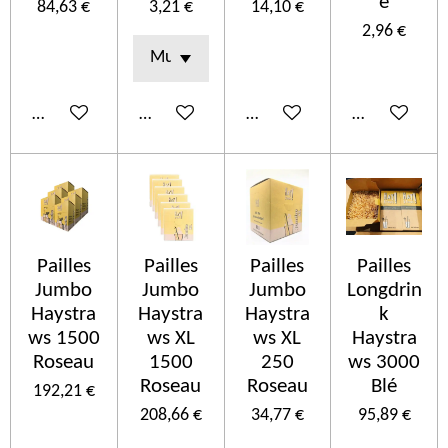
e
84,63 €
3,21 €
14,10 €
2,96 €
Ajouter au panier
Ajouter au panier
Ajouter au panier
Ajouter au p
Pailles
Pailles
Pailles
Pailles
Jumbo
Jumbo
Jumbo
Longdrin
Haystra
Haystra
Haystra
k
ws 1500
ws XL
ws XL
Haystra
Roseau
1500
250
ws 3000
Roseau
Roseau
Blé
192,21 €
208,66 €
34,77 €
95,89 €