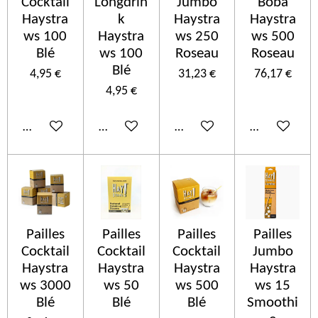
Cocktail
Longdrin
Jumbo
Boba
Haystra
k
Haystra
Haystra
ws 100
Haystra
ws 250
ws 500
Blé
ws 100
Roseau
Roseau
Blé
4,95 €
31,23 €
76,17 €
4,95 €
Ajouter au panier
Ajouter au panier
Ajouter au panier
Ajouter au p
Pailles
Pailles
Pailles
Pailles
Cocktail
Cocktail
Cocktail
Jumbo
Haystra
Haystra
Haystra
Haystra
ws 3000
ws 50
ws 500
ws 15
Blé
Blé
Blé
Smoothi