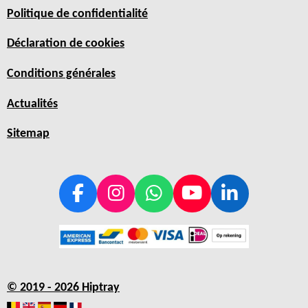
Politique de confidentialité
Déclaration de cookies
Conditions générales
Actualités
Sitemap
F
I
W
Y
L
a
n
h
o
i
c
s
a
u
n
e
t
t
T
k
b
a
s
u
e
© 2019 - 2026 Hiptray
o
g
A
b
d