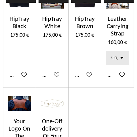
HipTray
HipTray
HipTray
Leather
Black
White
Brown
Carrying
Strap
175,00 €
175,00 €
175,00 €
160,00 €
Ajouter au panier
Ajouter au panier
Ajouter au panier
Ajouter au p
Your
One-Off
Logo On
delivery
The
Of Your