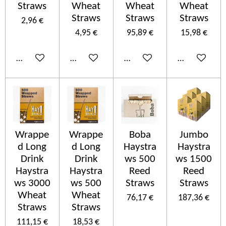
Straws
Wheat
Wheat
Wheat
Straws
Straws
Straws
2,96 €
4,95 €
95,89 €
15,98 €
Ajouter au panier
Ajouter au panier
Ajouter au panier
Ajouter au p
Wrappe
Wrappe
Boba
Jumbo
d Long
d Long
Haystra
Haystra
Drink
Drink
ws 500
ws 1500
Haystra
Haystra
Reed
Reed
ws 3000
ws 500
Straws
Straws
Wheat
Wheat
76,17 €
187,36 €
Straws
Straws
111,15 €
18,53 €