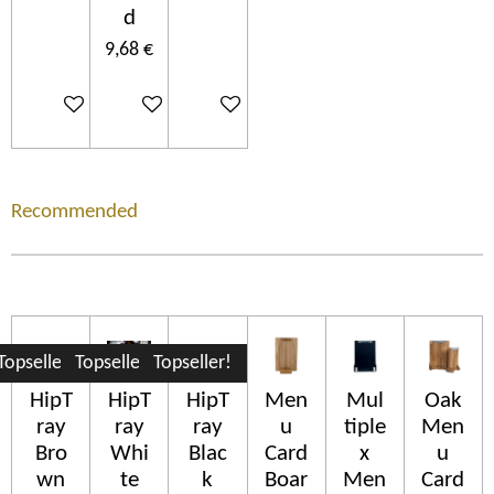
d
9,68 €
Ajouter au panier
Ajouter au panier
Ajouter au panier
Recommended
Topseller!
Topseller!
Topseller!
HipT
HipT
HipT
Men
Mul
Oak
ray
ray
ray
u
tiple
Men
Bro
Whi
Blac
Card
x
u
wn
te
k
Boar
Men
Card