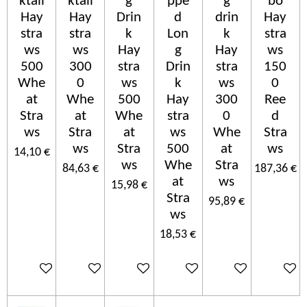
ktail
ktail
g
ppe
g
bo
Hay
Hay
Drin
d
drin
Hay
stra
stra
k
Lon
k
stra
ws
ws
Hay
g
Hay
ws
500
300
stra
Drin
stra
150
Whe
0
ws
k
ws
0
at
Whe
500
Hay
300
Ree
Stra
at
Whe
stra
0
d
ws
Stra
at
ws
Whe
Stra
ws
Stra
500
at
ws
14,10 €
ws
Whe
Stra
84,63 €
187,36 €
at
ws
15,98 €
Stra
95,89 €
ws
18,53 €
Ajouter au panier
Ajouter au panier
Ajouter au panier
Ajouter au panier
Ajouter au panier
Ajouter 