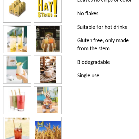
Leaves no chips or color
No flakes
Suitable for hot drinks
Gluten free, only made
from the stem
Biodegradable
Single use