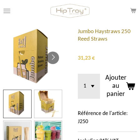
Passer
au
contenu
principal
Jumbo Haystraws 250
Reed Straws
31,23 €
Ajouter
au
panier
Référence de l'article:
J250