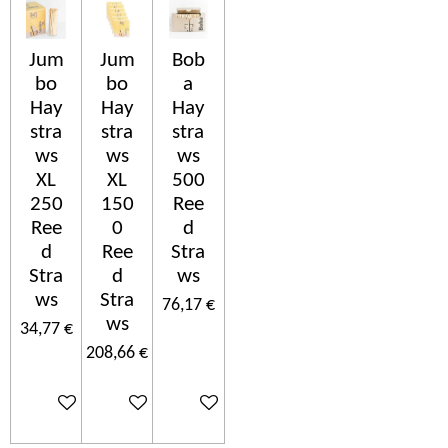
Jum
Jum
Bob
bo
bo
a
Hay
Hay
Hay
stra
stra
stra
ws
ws
ws
XL
XL
500
250
150
Ree
Ree
0
d
d
Ree
Stra
Stra
d
ws
ws
Stra
76,17 €
ws
34,77 €
208,66 €
Ajouter au panier
Ajouter au panier
Ajouter au panier