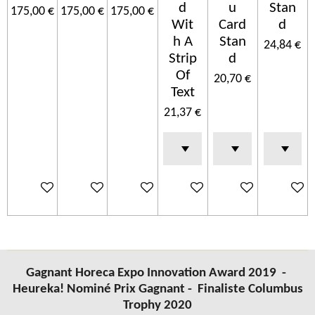
d
u
Stan
175,00 €
175,00 €
175,00 €
Wit
Card
d
h A
Stan
24,84 €
Strip
d
Of
20,70 €
Text
21,37 €
Ajouter au panier
Ajouter au panier
Ajouter au panier
Ajouter au panier
Ajouter au panier
Ajouter 
Gagnant Horeca Expo Innovation Award 2019 -
Heureka! Nominé Prix Gagnant -
Finaliste Columbus
Trophy 2020