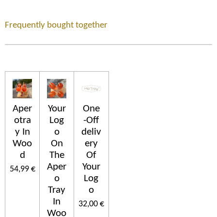
Frequently bought together
Aper
Your
One
otra
Log
-Off
y In
o
deliv
Woo
On
ery
d
The
Of
Aper
Your
54,99 €
o
Log
Tray
o
In
32,00 €
Woo