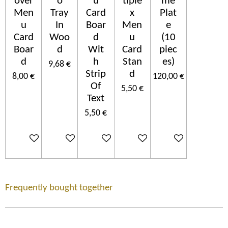
over
o
u
tiple
me
Men
Tray
Card
x
Plat
u
In
Boar
Men
e
Card
Woo
d
u
(10
Boar
d
Wit
Card
piec
d
h
Stan
es)
9,68 €
Strip
d
8,00 €
120,00 €
Of
5,50 €
Text
5,50 €
Ajouter au panier
Ajouter au panier
Ajouter au panier
Ajouter au panier
Ajouter au panier
Frequently bought together