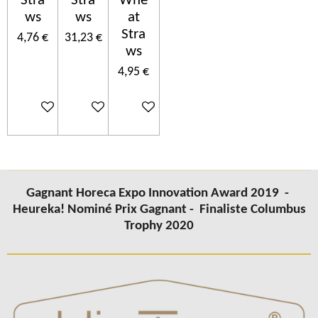
Stra
Stra
Whe
ws
ws
at
Stra
4,76 €
31,23 €
ws
4,95 €
Ajouter au panier
Ajouter au panier
Ajouter au panier
Gagnant Horeca Expo Innovation Award 2019 -
Heureka! Nominé Prix Gagnant -
Finaliste Columbus
Trophy 2020