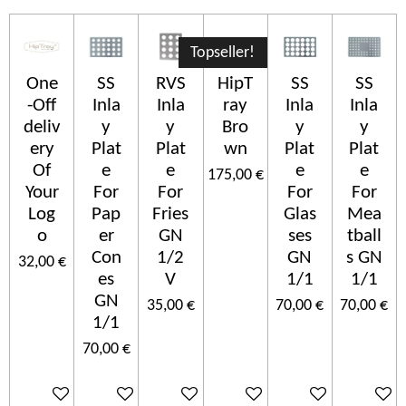
Topseller!
One
SS
RVS
HipT
SS
SS
-Off
Inla
Inla
ray
Inla
Inla
deliv
y
y
Bro
y
y
ery
Plat
Plat
wn
Plat
Plat
Of
e
e
e
e
175,00 €
Your
For
For
For
For
Log
Pap
Fries
Glas
Mea
o
er
GN
ses
tball
Con
1/2
GN
s GN
32,00 €
es
V
1/1
1/1
GN
35,00 €
70,00 €
70,00 €
1/1
70,00 €
Ajouter au panier
Ajouter au panier
Ajouter au panier
Ajouter au panier
Ajouter au panier
Ajouter 