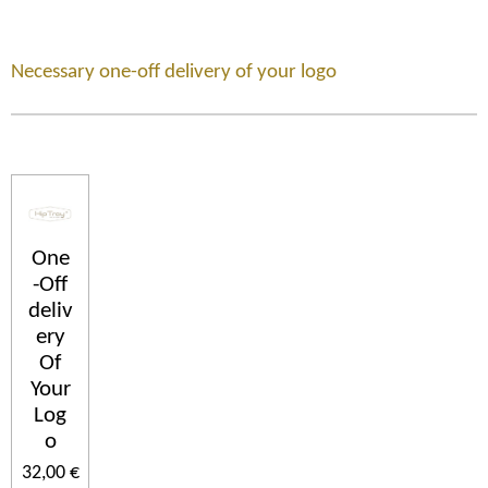
Necessary one-off delivery of your logo
One
-Off
deliv
ery
Of
Your
Log
o
32,00 €