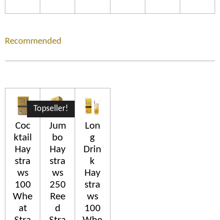
Recommended
Topseller!
Coc
Jum
Lon
ktail
bo
g
Hay
Hay
Drin
stra
stra
k
ws
ws
Hay
100
250
stra
Whe
Ree
ws
at
d
100