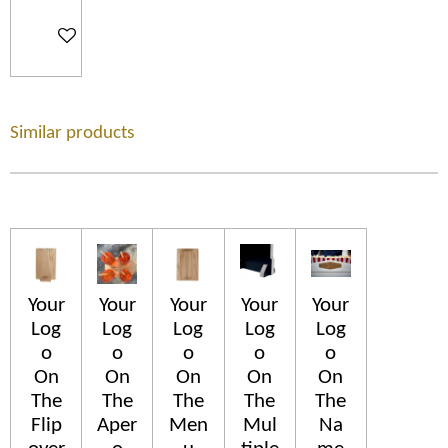
Ajouter au panier
Similar products
Your
Your
Your
Your
Your
Log
Log
Log
Log
Log
o
o
o
o
o
On
On
On
On
On
The
The
The
The
The
Flip
Aper
Men
Mul
Na