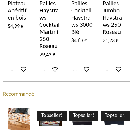
Plateau
Pailles
Pailles
Pailles
Apéritif
Haystra
Cocktail
Jumbo
en bois
ws
Haystra
Haystra
Cocktail
ws 3000
ws 250
54,99 €
Martini
Blé
Roseau
250
84,63 €
31,23 €
Roseau
29,42 €
Ajouter au panier
Ajouter au panier
Ajouter au panier
Ajouter au p
Recommandé
Topseller!
Topseller!
Topseller!