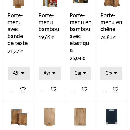
Porte-
Porte-
Porte-
Porte-
menu
menu
menu en
menu en
avec
bambou
bambou
chêne
bande
avec
19,66 €
24,84 €
de texte
élastiqu
e
21,37 €
26,04 €
Ajouter au panier
Ajouter au panier
Ajouter au panier
Ajouter au p