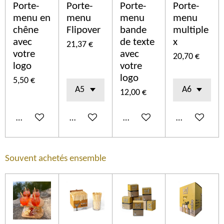
Porte-
Porte-
Porte-
Porte-
menu en
menu
menu
menu
chêne
Flipover
bande
multiple
avec
de texte
x
21,37 €
votre
avec
20,70 €
logo
votre
logo
5,50 €
12,00 €
Ajouter au panier
Ajouter au panier
Ajouter au panier
Ajouter au p
Souvent achetés ensemble