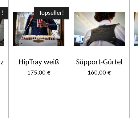
r!
Topseller!
rz
HipTray weiß
Süpport-Gürtel
175,00 €
160,00 €