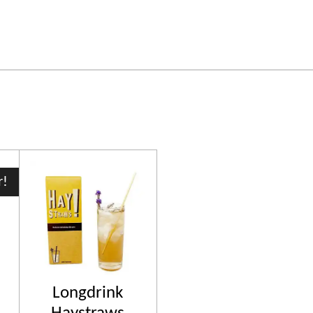
r!
Longdrink