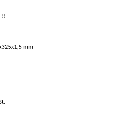
!!
x325x1,5 mm
t.