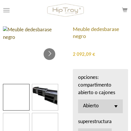
Passer
au
contenu
principal
Meuble dedesbarase
negro
2 092,09 €
opciones:
compartimento
abierto o cajones
superestructura