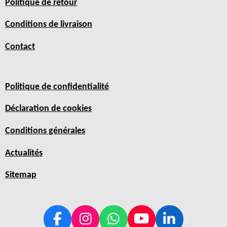
Politique de retour
Conditions de livraison
Contact
Politique de confidentialité
Déclaration de cookies
Conditions générales
Actualités
Sitemap
F
I
W
Y
L