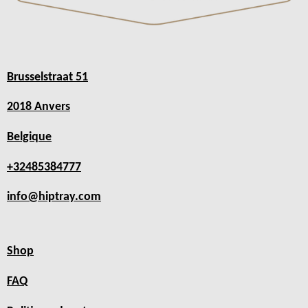
Brusselstraat 51
2018 Anvers
Belgique
+32485384777
info@hiptray.com
Shop
FAQ