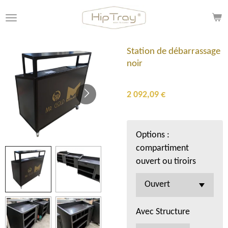
Passer
au
contenu
principal
Station de débarrassage
noir
2 092,09 €
Options :
compartiment
ouvert ou tiroirs
Avec Structure