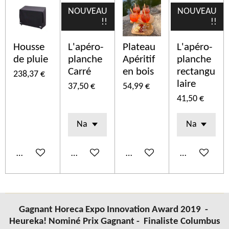
NOUVEAU
NOUVEAU
!!
!!
Housse
L'apéro-
Plateau
L'apéro-
de pluie
planche
Apéritif
planche
Carré
en bois
rectangu
238,37 €
laire
37,50 €
54,99 €
41,50 €
Ajouter au panier
Ajouter au panier
Ajouter au panier
Ajouter au p
Gagnant Horeca Expo Innovation Award 2019 -
Heureka! Nominé Prix Gagnant -
Finaliste Columbus