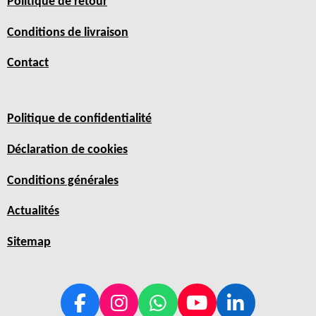
Politique de retour
Conditions de livraison
Contact
Politique de confidentialité
Déclaration de cookies
Conditions générales
Actualités
Sitemap
F
I
W
Y
L