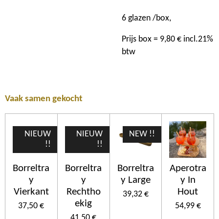
6 glazen /box,
Prijs box = 9,80 € incl.21%
btw
Vaak samen gekocht
NIEUW
NIEUW
NEW !!
!!
!!
Borreltra
Borreltra
Borreltra
Aperotra
y
y
y Large
y In
Vierkant
Rechtho
Hout
39,32 €
ekig
37,50 €
54,99 €
41,50 €