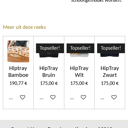
schoongemaakt worden.
Meer uit deze reeks
Topseller!
Topseller!
Topseller!
Hiptray
HipTray
HipTray
HipTray
Bamboe
Bruin
Wit
Zwart
190,77 €
175,00 €
175,00 €
175,00 €
Ajouter au panier
Ajouter au panier
Ajouter au panier
Ajouter au p