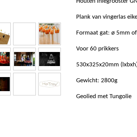
Houten inlegrooster GN 1
Plank van vingerlas ei
Formaat gat: ø 5mm of
Voor 60 prikkers
530x325x20mm (lxbxh
Gewicht: 2800g
Geolied met Tungolie