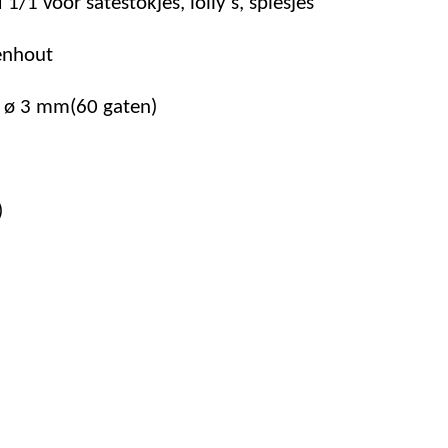
/1 voor satéstokjes, lolly's, spiesjes
kenhout
 ø 3 mm(60 gaten)
)