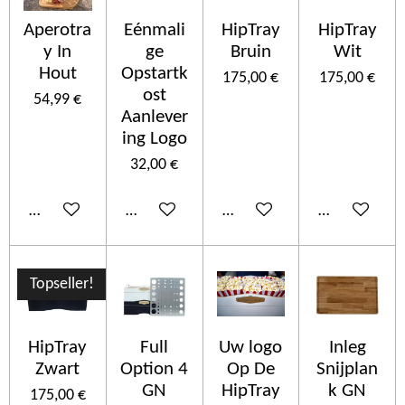
Aperotra
Eénmali
HipTray
HipTray
y In
ge
Bruin
Wit
Hout
Opstartk
175,00 €
175,00 €
ost
54,99 €
Aanlever
ing Logo
32,00 €
Ajouter au panier
Ajouter au panier
Ajouter au panier
Ajouter au p
Topseller!
HipTray
Full
Uw logo
Inleg
Zwart
Option 4
Op De
Snijplan
GN
HipTray
k GN
175,00 €