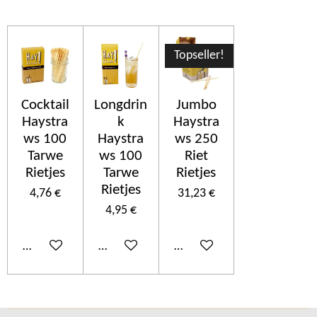
Topseller!
Cocktail
Longdrin
Jumbo
Haystra
k
Haystra
ws 100
Haystra
ws 250
Tarwe
ws 100
Riet
Rietjes
Tarwe
Rietjes
Rietjes
4,76 €
31,23 €
4,95 €
Ajouter au panier
Ajouter au panier
Ajouter au panier