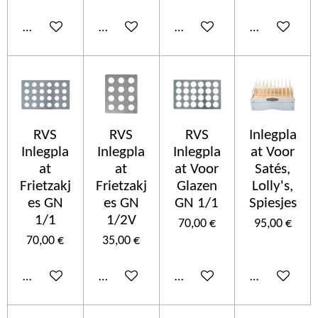
Ajouter au panier
Ajouter au panier
Ajouter au panier
Ajouter au p
RVS
RVS
RVS
Inlegpla
Inlegpla
Inlegpla
Inlegpla
at Voor
at
at
at Voor
Satés,
Frietzakj
Frietzakj
Glazen
Lolly's,
es GN
es GN
GN 1/1
Spiesjes
1/1
1/2V
70,00 €
95,00 €
70,00 €
35,00 €
Ajouter au panier
Ajouter au panier
Ajouter au panier
Ajouter au p