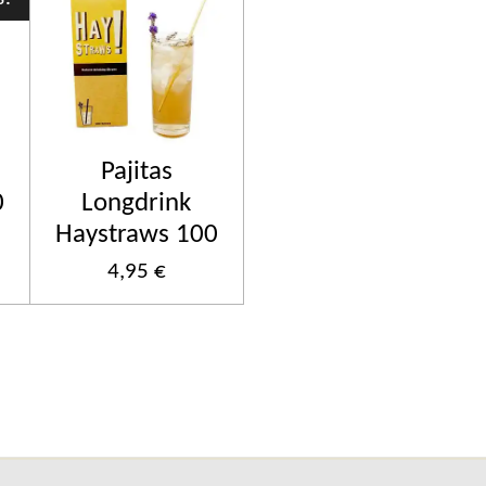
Pajitas
0
Longdrink
Haystraws 100
4,95 €