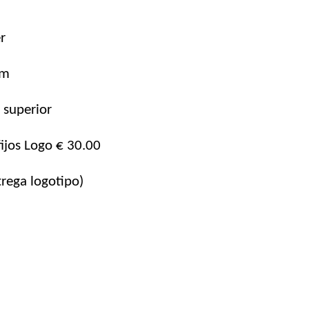
r
mm
e superior
fijos Logo € 30.00
rega logotipo)